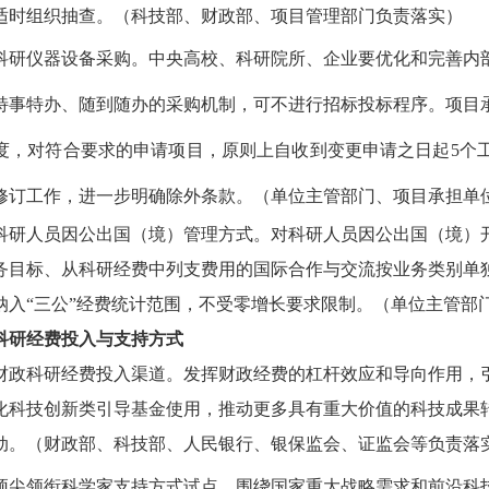
适时组织抽查。
（科技部、财政部、项目管理部门负责落实）
科研仪器设备采购。
中央高校、科研院所、企业要优化和完善内
特事特办、随到随办的采购机制，可不进行招标投标程序。项目
度，对符合要求的申请项目，原则上自收到变更申请之日起
5
个
修订工作，进一步明确除外条款。
（单位主管部门、项目承担单
科研人员因公出国（境）管理方式。
对科研人员因公出国（境）
务目标、从科研经费中列支费用的国际合作与交流按业务类别单
纳入“三公”经费统计范围，不受零增长要求限制。
（单位主管部
科研经费投入与支持方式
财政科研经费投入渠道。
发挥财政经费的杠杆效应和导向作用，
化科技创新类引导基金使用，推动更多具有重大价值的科技成果
动。
（财政部、科技部、人民银行、银保监会、证监会等负责落
顶尖领衔科学家支持方式试点。
围绕国家重大战略需求和前沿科