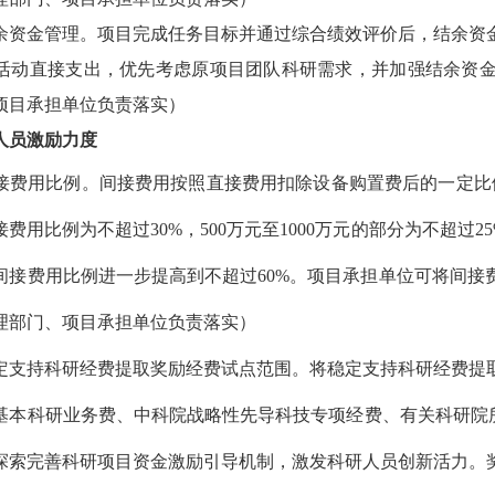
余资金管理。
项目完成任务目标并通过综合绩效评价后，结余资
活动直接支出，优先考虑原项目团队科研需求，并加强结余资
项目承担单位负责落实）
人员激励力度
接费用比例。
间接费用按照直接费用扣除设备购置费后的一定比
接费用比例为不超过
30%
，
500
万元至
1000
万元的部分为不超过
2
间接费用比例进一步提高到不超过
60%
。项目承担单位可将间接
理部门、项目承担单位负责落实）
定支持科研经费提取奖励经费试点范围。
将稳定支持科研经费提
基本科研业务费、中科院战略性先导科技专项经费、有关科研院
探索完善科研项目资金激励引导机制，激发科研人员创新活力。