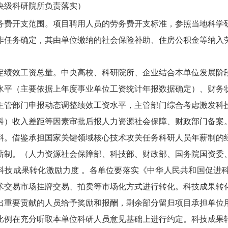
央级科研院所负责落实）
务费开支范围。
项目聘用人员的劳务费开支标准，参照当地科学
作任务确定，其由单位缴纳的社会保险补助、住房公积金等纳入
定绩效工资总量。
中央高校、科研院所、企业结合本单位发展阶
水平（主要依据上年度事业单位工资统计年报数据确定）、财务
主管部门申报动态调整绩效工资水平，主管部门综合考虑激发科
科）收入差距等因素审批后报人力资源社会保障、财政部门备案
斜。借鉴承担国家关键领域核心技术攻关任务科研人员年薪制的
薪制。
（人力资源社会保障部、科技部、财政部、国务院国资委
科技成果转化激励力度 。
各单位要落实《中华人民共和国促进
术交易市场挂牌交易、拍卖等市场化方式进行转化。科技成果转
出重要贡献的人员给予奖励和报酬，剩余部分留归项目承担单位
比例在充分听取本单位科研人员意见基础上进行约定。科技成果