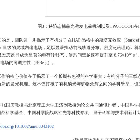
图3：缺陷态捕获光激发电荷机制以及TPA-3COOH
是，团队进一步揭示了有机分子在HAP 晶格中的斯塔克效应（Stark eff
⁰ V/m 量级的局域内建电场，足以显著扰动前线轨道分布。密度泛函理论
发态诱导成为显著的电荷转移态，使系间窜越速率提升至 8.76×10¹⁰ 
P内建电场的可调控性（图3e-g）。
工作的核心价值在于揭示了一个长期被忽视的科学事实：有机分子的三线
全新的发光机理。这不仅打破了有机磷光与矿物余辉之间的学科壁垒，也
学张国庆教授与北京理工大学王涛副教授为论文共同通讯作者，中国科学
自然科学基金、中国科学院战略性先导科技专项、量子科学与技术创新计
//doi.org/10.1002/anie.8043102