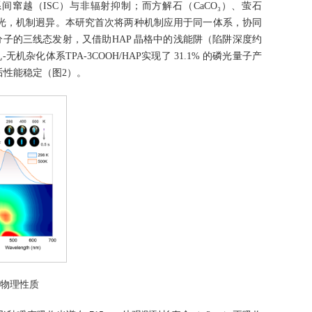
窜越（ISC）与非辐射抑制；而方解石（CaCO₃）、萤石
发光，机制迥异。本研究首次将两种机制应用于同一体系，协同
分子的三线态发射，又借助HAP 晶格中的浅能阱（陷阱深度约
杂化体系TPA-3COOH/HAP实现了 31.1% 的磷光量子产
循环后性能稳定（图2）。
光物理性质