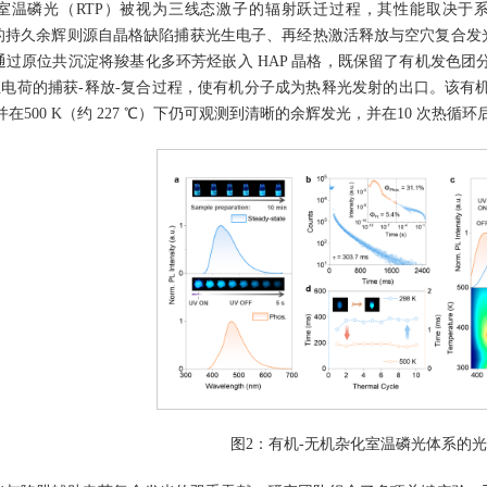
室温磷光（RTP）被视为三线态激子的辐射跃迁过程，其性能取决于系间
矿石的持久余辉则源自晶格缺陷捕获光生电子、再经热激活释放与空穴复合
过原位共沉淀将羧基化多环芳烃嵌入 HAP 晶格，既保留了有机发色团
了光生电荷的捕获-释放-复合过程，使有机分子成为热释光发射的出口。该有机-无机
寿命，并在500 K（约 227 ℃）下仍可观测到清晰的余辉发光，并在10 次热
图2：有机-无机杂化室温磷光体系的