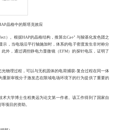
在HAP晶格中的斯塔克效应
ect）。根据HAP的晶格结构，推算出Ca⟡⁺ 与羧基化发色团之
计算显示，当电场沿平行轴施加时，体系的电子密度发生非对称分
s⁻¹。此外，通过调控静电力显微镜（EFM）的探针电压，证明了
态光物理过程，可以与无机固体的电荷捕获-复合过程在同一体
为重新审视分子激发态在限域电场环境下的行为提供了重要的
技术大学博士生程奥远为论文第一作者。该工作得到了国家自
划等项目的资助。