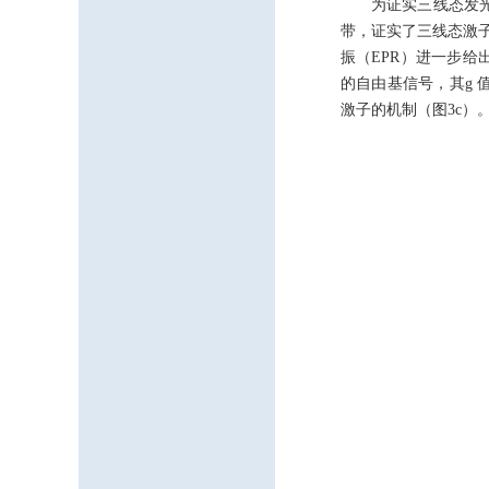
为证实三线态发光
带，证实了三线态激子
振（EPR）进一步给出
的自由基信号，其g 值
激子的机制（图3c）。此