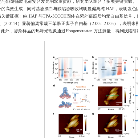
与陷阱辅助电荷复合发光的双重贡献，研究团队组合了多项关键实验。飞秒瞬态
的高效生成；同时基态漂白与缺陷态吸收均明显偏离纯 HAP，表明发色团的
关键证据：纯 HAP 与TPA-3COOH固体在紫外辐照后均无自由基信号，而 T
（2.0114）显著偏离常规三苯胺正离子自由基（2.002–2.005），
外，掺杂样品的热释光现象通过Hoogenstraaten 方法测量，得到浅陷阱深度约