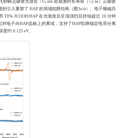
吸收光谱在 715 nm 处观测到长寿命（>2 ns）正吸收
引入重塑了 HAP 的局域陷阱结构（图3a-b）。电子顺磁共
PA-3COOH/HAP 在光激发后呈现强烈且持续超过 10 分钟
表明未配对电子向HAP晶格上的离域，支持了HAP陷阱稳定电荷分离
 0.125 eV。