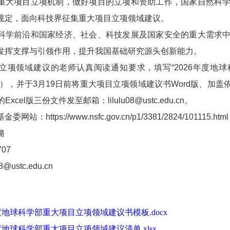
重大项目立项机制，做好项目的立项和资助工作，国家自然科
规定，面向科技界征集重大项目立项领域建议。
科学前沿和国家经济、社会、科技发展及国家安全的重大需求
发挥支撑与引领作用，提升我国基础研究源头创新能力。
立项领域建议的老师认真阅读通知要求，填写“
2026
年度地球
件），并于
3
月
19
日前将重大项目立项领域建议书
Word
版、加盖
的
Excel
版三份文件发至邮箱：
lilulu08@ustc.edu.cn
。
基金委网站：
https://www.nsfc.gov.cn/p1/3381/2824/101115.html
璐
707
08@ustc.edu.cn
年度地球科学部重大项目立项领域建议书模板.docx
年度地球科学部重大项目立项领域建议清单.xlsx