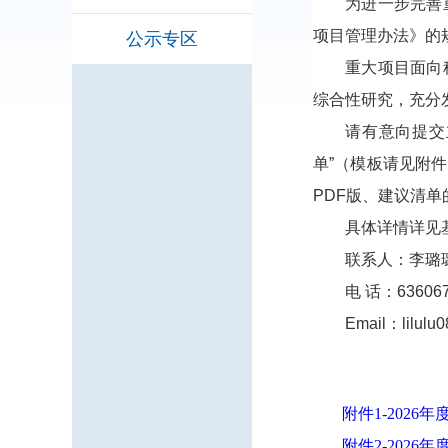
为进一步完善
项目管理办法》的
公示专区
重大项目面向
综合性研究，充分
请有意向提交
单”（模板请见附
PDF
版、建议清单
具体详情详见
联系人：李璐
电 话：
63606
Email
：
lilulu
附件1-2026
附件2-2026