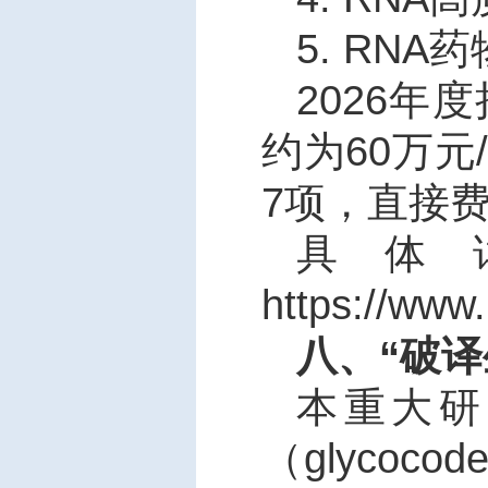
5. RNA
药
2026
年度
约为
60
万元
7
项，直接
具体
https://www
八、“破
本重大研
（
glycocod