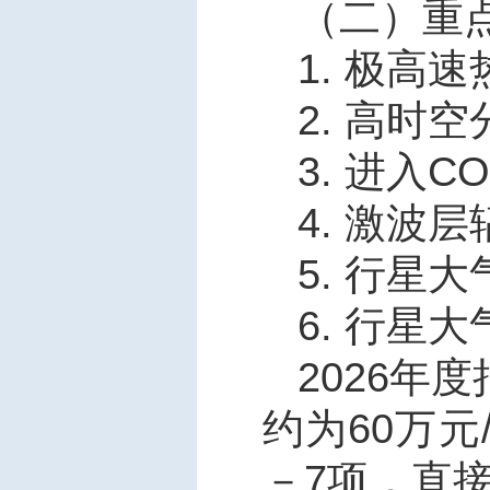
（二）重
1.
极高速
2.
高时空
3.
进入
CO
4.
激波层
5.
行星大
6.
行星大
2026
年度
约为
60
万元
－
7
项，直