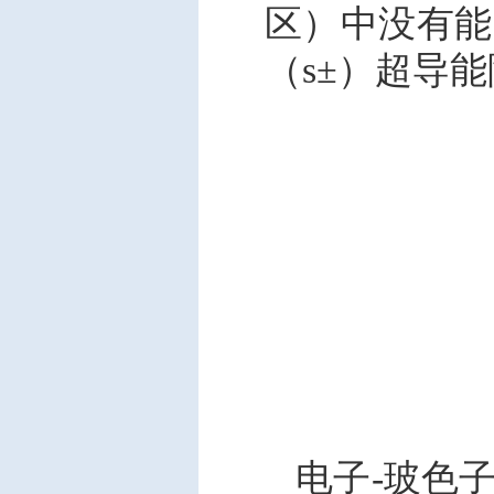
区）中没有能
（s±）超导
电子-玻色